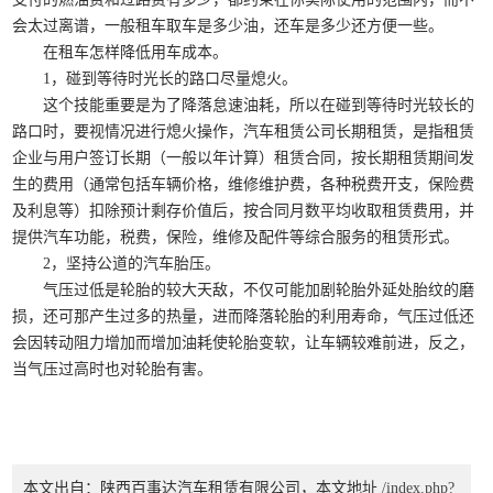
会太过离谱，一般租车取车是多少油，还车是多少还方便一些。
在租车怎样降低用车成本。
1，碰到等待时光长的路口尽量熄火。
这个技能重要是为了降落怠速油耗，所以在碰到等待时光较长的
路口时，要视情况进行熄火操作，汽车租赁公司长期租赁，是指租赁
企业与用户签订长期（一般以年计算）租赁合同，按长期租赁期间发
生的费用（通常包括车辆价格，维修维护费，各种税费开支，保险费
及利息等）扣除预计剩存价值后，按合同月数平均收取租赁费用，并
提供汽车功能，税费，保险，维修及配件等综合服务的租赁形式。
2，坚持公道的汽车胎压。
气压过低是轮胎的较大天敌，不仅可能加剧轮胎外延处胎纹的磨
损，还可那产生过多的热量，进而降落轮胎的利用寿命，气压过低还
会因转动阻力增加而增加油耗使轮胎变软，让车辆较难前进，反之，
当气压过高时也对轮胎有害。
本文出自：陕西百事达汽车租赁有限公司，本文地址
/index.php?