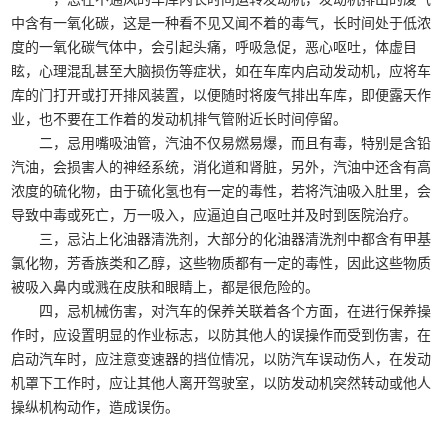
中含有一氧化碳，这是一种看不见又闻不着的毒气，长时间处于低浓
度的一氧化碳气体中，会引起头痛，呼吸急促，恶心呕吐，体虚目
眩，心理混乱甚至大脑损伤等症状，如在车库内启动发动机，应将车
库的门打开或打开排风装置，以便随时将废气排出车库，即便露天作
业，也不要在工作着的发动机排气管附近长时间停留。
二，忌用嘴吸油管，汽油不仅易燃易爆，而且有毒，特别是含铅
汽油，会损害人的神经系统，消化道和肾脏，另外，汽油中还含有高
浓度的硫化物，由于硫化氢也有一定的毒性，若将汽油吸入肚里，会
导致中毒或死亡，万一吸入，应逼迫自己呕吐并及时到医院治疗。
三，忌沾上化油器清洗剂，大部分的化油器清洗剂中都含有甲基
氯化物，芳香族类和乙醇，这些物质都有一定的毒性，因此这些物质
被吸入鼻内或溅在皮肤和眼睛上，都是很危险的。
四，忌机械伤害，对汽车的保养关联着各个方面，在进行保养操
作时，应设置明显的作业标志，以防其他人的误操作而受到伤害，在
启动汽车时，应注意变速器的挡位情况，以防汽车误动伤人，在发动
机罩下工作时，应让其他人离开驾驶室，以防发动机突然转动或他人
操纵机构动作，造成误伤。