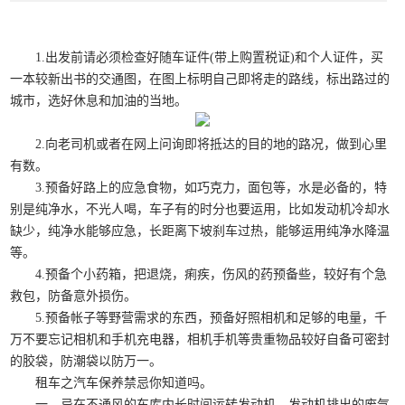
1.出发前请必须检查好随车证件(带上购置税证)和个人证件，买
一本较新出书的交通图，在图上标明自己即将走的路线，标出路过的
城市，选好休息和加油的当地。
2.向老司机或者在网上问询即将抵达的目的地的路况，做到心里
有数。
3.预备好路上的应急食物，如巧克力，面包等，水是必备的，特
别是纯净水，不光人喝，车子有的时分也要运用，比如发动机冷却水
缺少，纯净水能够应急，长距离下坡刹车过热，能够运用纯净水降温
等。
4.预备个小药箱，把退烧，痢疾，伤风的药预备些，较好有个急
救包，防备意外损伤。
5.预备帐子等野营需求的东西，预备好照相机和足够的电量，千
万不要忘记相机和手机充电器，相机手机等贵重物品较好自备可密封
的胶袋，防潮袋以防万一。
租车之汽车保养禁忌你知道吗。
一，忌在不通风的车库内长时间运转发动机，发动机排出的废气