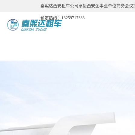
秦熙达西安租车公司承接西安企事业单位商务会议
预定热线：13259717333