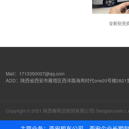
全新别克
Mail：1713350007@qq.com
ADD：陕西省西安市雁塔区西沣路海亮时代one20号楼2821
Copyright © 2021 陕西秦熙达商贸有限公司( Sengsin.com ). All