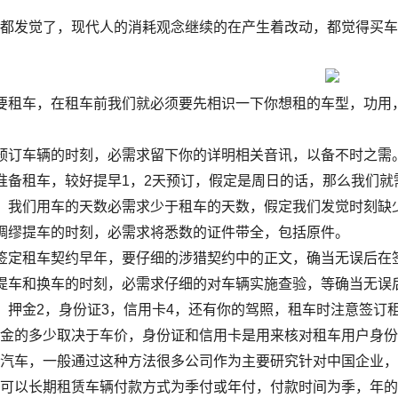
发觉了，现代人的消耗观念继续的在产生着改动，都觉得买车
租车，在租车前我们就必须要先相识一下你想租的车型，功用，
订车辆的时刻，必需求留下你的详明相关音讯，以备不时之需
租车，较好提早1，2天预订，假定是周日的话，那么我们就需
我们用车的天数必需求少于租车的天数，假定我们发觉时刻缺少
缪提车的时刻，必需求将悉数的证件带全，包括原件。
定租车契约早年，要仔细的涉猎契约中的正文，确当无误后在
车和换车的时刻，必需求仔细的对车辆实施查验，等确当无误
押金2，身份证3，信用卡4，还有你的驾照，租车时注意签订
押金的多少取决于车价，身份证和信用卡是用来核对租车用户身
车，一般通过这种方法很多公司作为主要研究针对中国企业，
司可以长期租赁车辆付款方式为季付或年付，付款时间为季，年